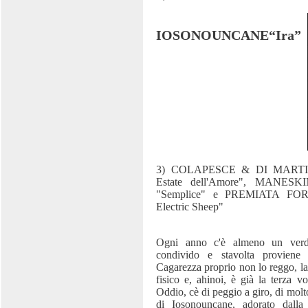
IOSONOUNCANE“Ira”
3) COLAPESCE & DI MARTINO
Estate dell'Amore", MANESKI
"Semplice" e PREMIATA FO
Electric Sheep"
Ogni anno c'è almeno un verd
condivido e stavolta proviene d
Cagarezza proprio non lo reggo, la
fisico e, ahinoi, è già la terza vo
Oddio, cè di peggio a giro, di molt
di Iosonouncane, adorato dalla 