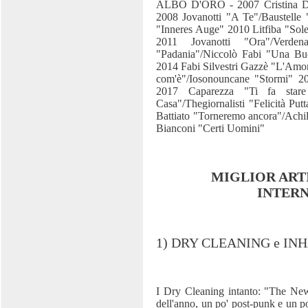
ALBO D'ORO - 2007 Cristina D
2008 Jovanotti "A Te"/Baustelle 
"Inneres Auge" 2010 Litfiba "Sol
2011 Jovanotti "Ora"/Verde
"Padania"/Niccolò Fabi "Una Bu
2014 Fabi Silvestri Gazzè "L'Amo
com'è"/Iosonouncane "Stormi" 
2017 Caparezza "Ti fa star
Casa"/Thegiornalisti "Felicità Pu
Battiato "Torneremo ancora"/Achi
Bianconi "Certi Uomini"
MIGLIOR ART
INTER
1) DRY CLEANING e IN
I Dry Cleaning intanto: "The Ne
dell'anno, un po' post-punk e un po'