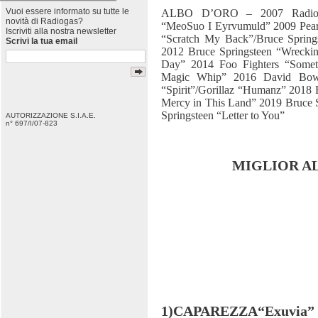
Vuoi essere informato su tutte le
ALBO D’ORO – 2007 Radiohe
novità di Radiogas?
“MeoSuo I Eyrvumuld” 2009 Pearl
Iscriviti alla nostra newsletter
“Scratch My Back”/Bruce Spring
Scrivi la tua email
2012 Bruce Springsteen “Wrecki
Day” 2014 Foo Fighters “Some
Magic Whip” 2016 David Bowi
“Spirit”/Gorillaz “Humanz” 2018
Mercy in This Land” 2019 Bruce S
Springsteen “Letter to You”
AUTORIZZAZIONE S.I.A.E.
n° 697/I/07-823
MIGLIOR A
1)CAPAREZZA“Exuvia”