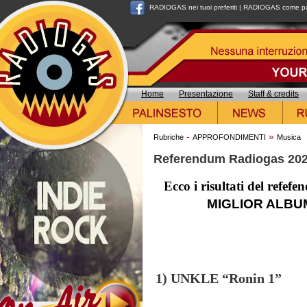
RADIOGAS nei tuoi preferiti
|
RADIOGAS come pag
Home
Presentazione
Staff & credits
-
»
Rubriche
APPROFONDIMENTI
Musica
Referendum Radiogas 20
Ecco i risultati del refe
MIGLIOR ALBU
1) UNKLE “Ronin 1”