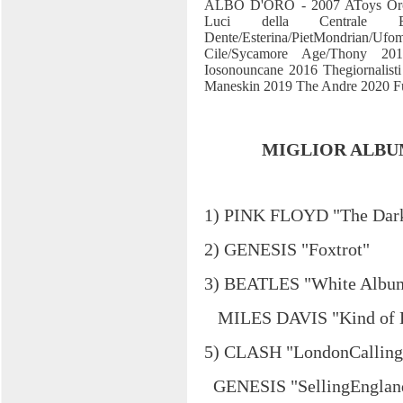
ALBO D'ORO - 2007 AToys Orche
Luci della Centrale 
Dente/Esterina/PietMondria
Cile/Sycamore Age/Thony 2
Iosonouncane 2016 Thegiornalisti
Maneskin 2019 The Andre 2020 Ful
MIGLIOR ALBUM
1) PINK FLOYD "The Dark
2) GENESIS "Foxtrot"
3) BEATLES "White Albu
MILES DAVIS "Kind of 
5) CLASH "LondonCalling
GENESIS "SellingEngland