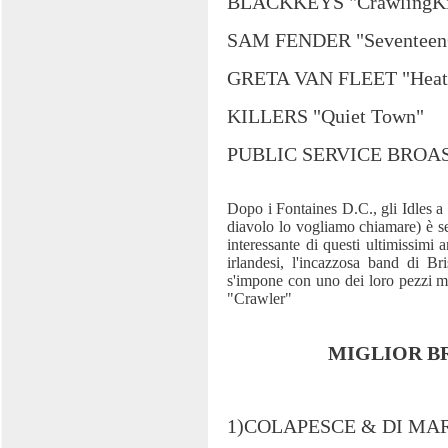
BLACKKEYS "CrawlingKi
SAM FENDER "Seventeen
GRETA VAN FLEET "Heat
KILLERS "Quiet Town"
PUBLIC SERVICE BROASC
Dopo i Fontaines D.C., gli Idles a
diavolo lo vogliamo chiamare) è se
interessante di questi ultimissimi
irlandesi, l'incazzosa band di Bri
s'impone con uno dei loro pezzi me
"Crawler"
MIGLIOR B
1)COLAPESCE & DI MA