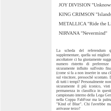
JOY DIVISION "Unknown
KING CRIMSON "Island
METALLICA "Ride the Li
NIRVANA "Nevermind"
La scheda del referendum q
supplementare, quella sui migliori
ascoltatore ci ha giustamente sugge
numero ristretto di preferenz
sicuramente influito sull'esito f
(come si fa a non inserire in una 
sul vincitore, pressochè scontato.
di tutti i tempi? Personalmente no
sicuramente il più iconico, vist
permanenza in classifica in questi
campionato interno della Lega Gen
nella Coppa FabFour ma la palma 
"Kind of Blue". Chi l'avrebbe ma
arrivasse terzo?