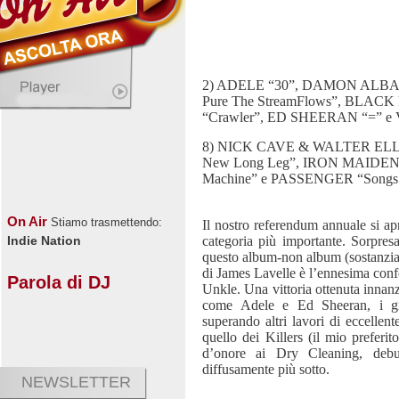
2) ADELE “30”, DAMON ALBARN
Pure The StreamFlows”, BLACK
“Crawler”, ED SHEERAN “=” e V
8) NICK CAVE & WALTER ELLI
New Long Leg”, IRON MAIDEN “
Machine” e PASSENGER “Songs f
On Air
Stiamo trasmettendo:
Il nostro referendum annuale si ap
categoria più importante. Sorpresa
Indie Nation
questo album-non album (sostanzial
di James Lavelle è l’ennesima conf
Parola di DJ
Unkle. Una vittoria ottenuta innan
come Adele e Ed Sheeran, i gra
superando altri lavori di eccellen
quello dei Killers (il mio preferi
d’onore ai Dry Cleaning, debut
diffusamente più sotto.
NEWSLETTER