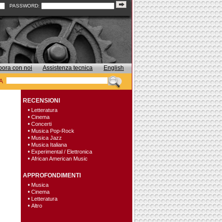
PASSWORD:
bora con noi
Assistenza tecnica
English
A
RECENSIONI
•
Letteratura
•
Cinema
•
Concerti
•
Musica Pop-Rock
•
Musica Jazz
•
Musica Italiana
•
Experimental / Elettronica
•
African American Music
APPROFONDIMENTI
•
Musica
•
Cinema
•
Letteratura
•
Altro