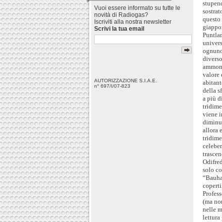
stupen
Vuoi essere informato su tutte le
sostrat
novità di Radiogas?
questo 
Iscriviti alla nostra newsletter
giappo
Scrivi la tua email
Puntlan
univers
ognuno,
diverso
ammoni
valore 
AUTORIZZAZIONE S.I.A.E.
abitant
n° 697/I/07-823
della s
a più d
tridim
viene i
diminui
allora 
tridime
celeber
trascen
Odifred
solo co
“Bauhau
coperti
Profess
(ma non
nelle m
lettura