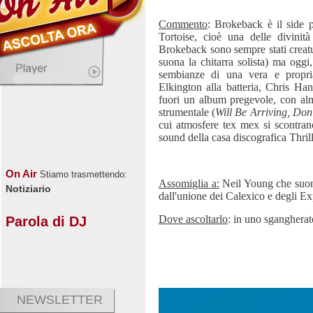
Commento
: Brokeback è il side 
Tortoise, cioè una delle divinit
Brokeback sono sempre stati creat
suona la chitarra solista) ma oggi
sembianze di una vera e propr
Elkington alla batteria, Chris Han
fuori un album pregevole, con alm
strumentale (
Will Be Arriving, Do
cui atmosfere tex mex si scontrano
sound della casa discografica Thril
On Air
Stiamo trasmettendo:
Assomiglia a:
Neil Young che suona
Notiziario
dall'unione dei Calexico e degli E
Dove ascoltarlo
: in uno sgangherat
Parola di DJ
NEWSLETTER