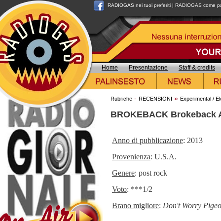
RADIOGAS nei tuoi preferiti
|
RADIOGAS come pag
Home
Presentazione
Staff & credits
-
»
Rubriche
RECENSIONI
Experimental / El
BROKEBACK Brokeback A
Anno di pubblicazione
: 2013
Provenienza
: U.S.A.
Genere
: post rock
Voto
: ***1/2
Brano migliore
:
Don't Worry Pige