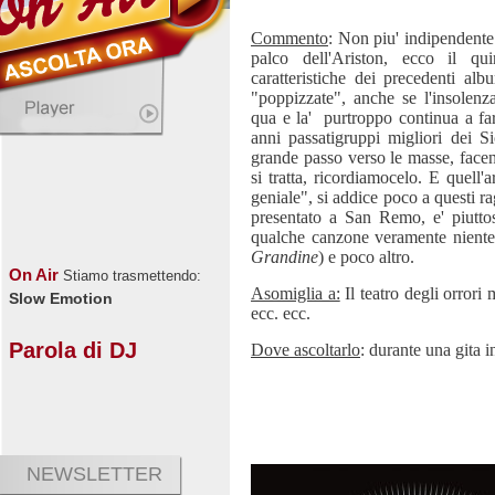
Commento
: Non piu' indipendente
palco dell'Ariston, ecco il q
caratteristiche dei precedenti al
"poppizzate", anche se l'insolenza 
qua e la'
purtroppo continua a fa
anni passatigruppi migliori dei Si
grande passo verso le masse, fac
si tratta, ricordiamocelo. E quell
geniale", si addice poco a questi r
presentato a San Remo, e' piutto
qualche canzone veramente niente
Grandine
) e poco altro.
On Air
Stiamo trasmettendo:
Asomiglia a:
Il teatro degli orrori
Slow Emotion
ecc. ecc.
Parola di DJ
Dove ascoltarlo
: durante una gita 
NEWSLETTER