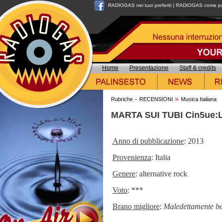
RADIOGAS nei tuoi preferiti
|
RADIOGAS come pag
Home
Presentazione
Staff & credits
-
»
Rubriche
RECENSIONI
Musica Italiana
MARTA SUI TUBI Cin5ue:L
Anno di pubblicazione
: 2013
Provenienza
: Italia
Genere
: alternative rock
Voto
: ***
Brano migliore
:
Maledettamente b