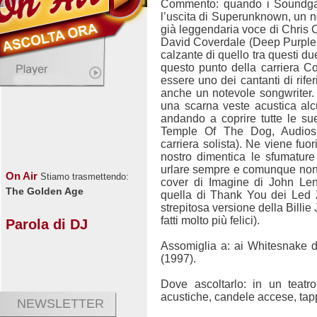
Commento: quando i Soundga
l’uscita di Superunknown, un not
già leggendaria voce di Chris C
David Coverdale (Deep Purple,
calzante di quello tra questi du
questo punto della carriera Co
essere uno dei cantanti di rife
anche un notevole songwriter.
una scarna veste acustica al
andando a coprire tutte le su
Temple Of The Dog, Audios
carriera solista). Ne viene fuor
nostro dimentica le sfumature
urlare sempre e comunque non 
On Air
Stiamo trasmettendo:
cover di Imagine di John Len
The Golden Age
quella di Thank You dei Led 
strepitosa versione della Billi
fatti molto più felici).
Parola di DJ
Assomiglia a: ai Whitesnake d
(1997).
Dove ascoltarlo: in un teatr
acustiche, candele accese, tap
NEWSLETTER