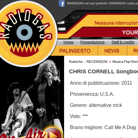
RADIOGAS nei tuoi preferiti
|
RADIOGAS come pag
Home
Presentazione
Staff & credits
-
»
Rubriche
RECENSIONI
Musica Pop-Roc
CHRIS CORNELL Songbo
Anno di pubblicazione: 2011
Provenienza: U.S.A.
Genere: alternative rock
Voto: ***
Brano migliore: Call Me A Dog