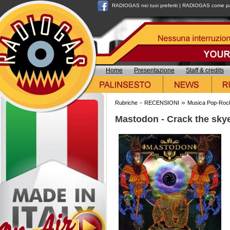
RADIOGAS nei tuoi preferiti
|
RADIOGAS come pag
Home
Presentazione
Staff & credits
-
»
Rubriche
RECENSIONI
Musica Pop-Roc
Mastodon - Crack the sky