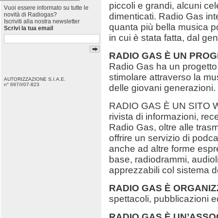
piccoli e grandi, alcuni cel
Vuoi essere informato su tutte le
dimenticati. Radio Gas in
novità di Radiogas?
Iscriviti alla nostra newsletter
quanta più bella musica po
Scrivi la tua email
in cui è stata fatta, dal ge
RADIO GAS È UN PRO
Radio Gas ha un progetto 
stimolare attraverso la mus
AUTORIZZAZIONE S.I.A.E.
n° 697/I/07-823
delle giovani generazioni.
RADIO GAS È UN SITO WE
rivista di informazioni, re
Radio Gas, oltre alle trasm
offrire un servizio di podc
anche ad altre forme espre
base, radiodrammi, audioli
apprezzabili col sistema 
RADIO GAS È ORGANIZ
spettacoli, pubblicazioni ed
RADIO GAS È UN’ASSO