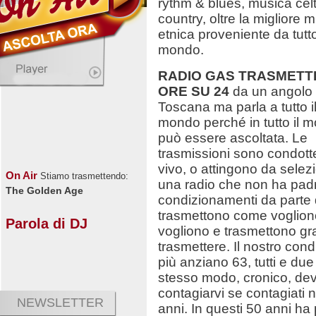
rythm & blues, musica celt
country, oltre la migliore 
etnica proveniente da tutto
mondo.
RADIO GAS TRASMETT
ORE SU 24
da un angolo 
Toscana ma parla a tutto i
mondo perché in tutto il 
può essere ascoltata. Le
trasmissioni sono condott
vivo, o attingono da selezio
On Air
Stiamo trasmettendo:
una radio che non ha pad
The Golden Age
condizionamenti da parte d
trasmettono come voglion
Parola di DJ
vogliono e trasmettono gra
trasmettere. Il nostro cond
più anziano 63, tutti e du
stesso modo, cronico, deva
contagiarvi se contagiati n
NEWSLETTER
anni. In questi 50 anni ha 