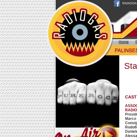
RADIOGAS n
Home
Sta
CAST
ASSOC
RADIO
Presid
Marco 
Consigl
Rodolf
Daniele
Alessa