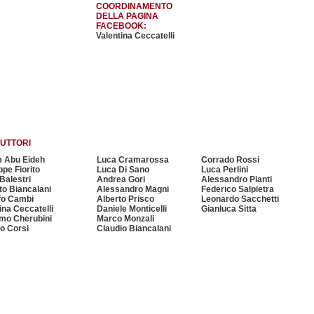
COORDINAMENTO
DELLA PAGINA
FACEBOOK:
Valentina Ceccatelli
UTTORI
m Abu Eideh
Luca Cramarossa
Corrado Rossi
pe Fiorito
Luca Di Sano
Luca Perlini
Balestri
Andrea Gori
Alessandro Pianti
to Biancalani
Alessandro Magni
Federico Salpietra
fo Cambi
Alberto Prisco
Leonardo Sacchetti
ina Ceccatelli
Daniele Monticelli
Gianluca Sitta
mo Cherubini
Marco Monzali
o Corsi
Claudio Biancalani