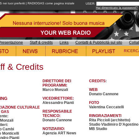
ei tuoi preferiti
|
RADIOGAS come pagina iniziale
USER:
Hai dimenticato la password?
Presentazione
Staff & credits
Links
Contatti & Pubblicità sul sito
Colla
RICERC
ff & Credits
DIRETTORE DEI
CREDITS
:
PROGRAMMI:
Marco Monzali
WEB
Donato Cannone
ING
VICEDIRETTORE:
Alessandro Pianti
FOTO
Valentina Ceccatelli
IAZIONE CULTURALE
RESPONSABILE
 GAS
TECNICO:
RINGRAZIAMENTI
ente:
Donato Cannone
Rita Piccioli (architetto)
Monzali
Studio Vladimiro D'Agostino
ieri:
NOTIZIARIO:
MB Studio
o Cambi
Agenzia ART News
 Monticelli
ndro Pianti