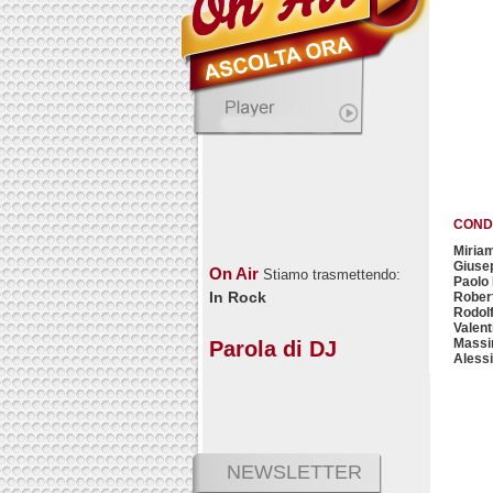
COND
Miria
Giusep
On Air
Stiamo trasmettendo:
Paolo 
In Rock
Rober
Rodol
Valent
Massi
Parola di DJ
Alessi
NEWSLETTER