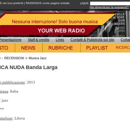
ei tuoi preferiti
|
RADIOGAS come pagina iniziale
USER:
Hai dimenticato la password?
Presentazione
Staff & credits
Links
Contatti & Pubblicità sul sito
Colla
RICERC
-
»
e
RECENSIONI
Musica Jazz
CA NUDA Banda Larga
i pubblicazione
: 2013
ienza
: Italia
: jazz
***
migliore
:
Libera