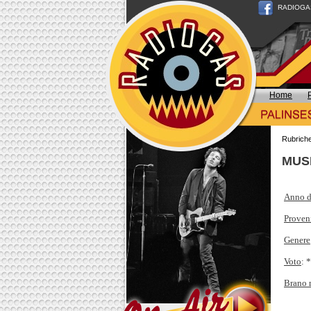
RADIOGAS n
Home
Rubrich
MUSI
Anno d
Proven
Genere
Voto
: 
Brano 