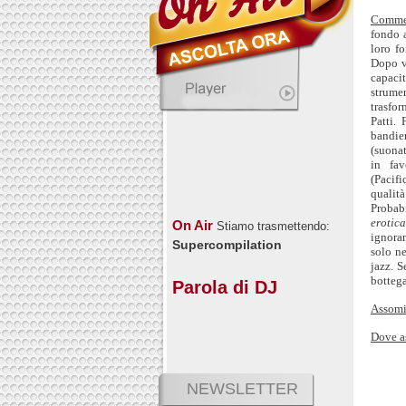
Comme
fondo a
loro fo
Dopo v
capaci
strume
trasfo
Patti.
bandier
(suonat
in fav
(Pacifi
qualità
Probab
erotica
On Air
Stiamo trasmettendo:
ignoran
Supercompilation
solo ne
jazz. S
bottega
Parola di DJ
Assomi
Dove a
NEWSLETTER