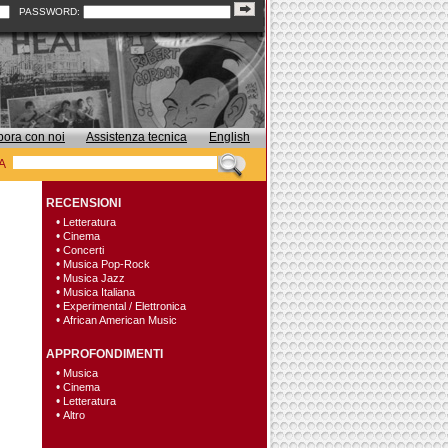
PASSWORD:
bora con noi
Assistenza tecnica
English
A
RECENSIONI
•
Letteratura
•
Cinema
•
Concerti
•
Musica Pop-Rock
•
Musica Jazz
•
Musica Italiana
•
Experimental / Elettronica
•
African American Music
APPROFONDIMENTI
•
Musica
•
Cinema
•
Letteratura
•
Altro