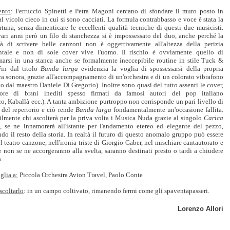
nto
: Ferruccio Spinetti e Petra Magoni cercano di sfondare il muro posto in
l vicolo cieco in cui si sono cacciati. La formula contrabbasso e voce è stata la
rtuna, senza dimenticare le eccellenti qualità tecniche di questi due musicisti.
ari anni però un filo di stanchezza si è impossessato del duo, anche perché la
tà di scrivere belle canzoni non è oggettivamente all'altezza della perizia
ntale e non di sole cover vive l'uomo. Il rischio è ovviamente quello di
rmarsi in una stanca anche se formalmente ineccepibile routine in stile Tuck &
 Fin dal titolo
Banda larga
evidenzia la voglia di spossessarsi della propria
a sonora, grazie all'accompagnamento di un'orchestra e di un colorato vibrafono
o dal maestro Daniele Di Gregorio). Inoltre sono quasi del tutto assenti le cover,
ore di brani inediti spesso firmati da famosi autori del pop italiano
co, Kaballà ecc.). A tanta ambizione purtroppo non corrisponde un pari livello di
 del repertorio e ciò rende
Banda larga
fondamentalmente un'occasione fallita.
ilmente chi ascolterà per la priva volta i Musica Nuda grazie al singolo
Carica
, se ne innamorerà all'istante per l'andamento etereo ed elegante del pezzo,
do il resto della storia. In realtà il futuro di questo anomalo gruppo può essere
l teatro canzone, nell'ironia triste di Giorgio Gaber, nel mischiare cantautorato e
e non se ne accorgeranno alla svelta, saranno destinati presto o tardi a chiudere
.
glia a:
Piccola Orchestra Avion Travel, Paolo Conte
scoltarlo
: in un campo coltivato, rimanendo fermi come gli spaventapasseri.
Lorenzo Allori