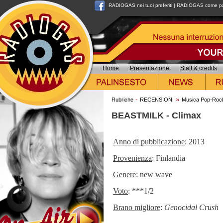
RADIOGAS nei tuoi preferiti
|
RADIOGAS come pag
Home
Presentazione
Staff & credits
-
»
Rubriche
RECENSIONI
Musica Pop-Roc
BEASTMILK - Climax
Anno di pubblicazione
: 2013
Provenienza
: Finlandia
Genere
: new wave
Voto
: ***1/2
Brano migliore
:
Genocidal Crush