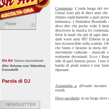
Commento
: L'onda lunga del rev
Ormai sono più di dieci anni che
rifanno esplicitamente a quel perio
britannica. I finlandesi Beastmilk 
devo dire che poche volte il titol
descrivere la musica ivi contenuta.
forse la band che più di ogni altra 
dark wave anni '80? Ebbene in qu
ben riconoscibile nella scaletta.
Obs
che fanno e faranno la storia del 
movimento culturale - musicale 
realmente devastanti. Ecco i Beas
On Air
stile di quel famoso pezzo. I loro b
Stiamo trasmettendo:
banda di pirati malesi e non fanno
Alto Volume con Valentina
ripassare.
Ceccatelli
Parola di DJ
Assomiglia a:
all'esatto incontro
esordi.
Dove ascoltarlo
: in un luogo dove 
NEWSLETTER