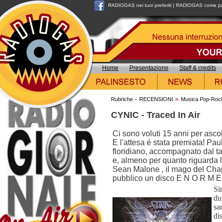
RADIOGAS nei tuoi preferiti
|
RADIOGAS come pag
Home
Presentazione
Staff & credits
-
»
Rubriche
RECENSIONI
Musica Pop-Roc
CYNIC - Traced In Air
Ci sono voluti 15 anni per asco
E l'attesa é stata premiata! Paul
floridiano, accompagnato dal ta
e, almeno per quanto riguarda l
Sean Malone , il mago del Cha
pubblico un disco E N O R M E!
Si
du
sa
di