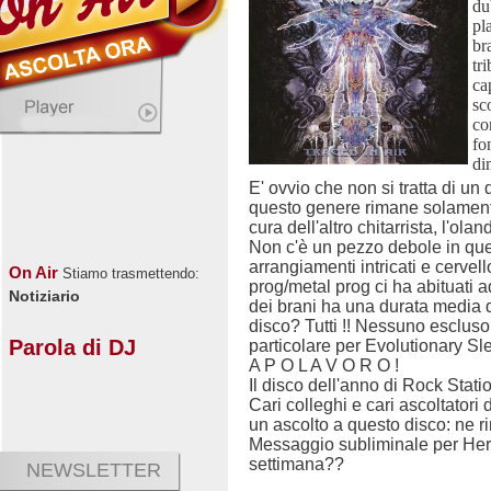
du
pl
br
tr
ca
sc
com
fo
di
E' ovvio che non si tratta di un
questo genere rimane solamente
cura dell'altro chitarrista, l'o
Non c'è un pezzo debole in qu
arrangiamenti intricati e cerve
On Air
Stiamo trasmettendo:
prog/metal prog ci ha abituati ad
Notiziario
dei brani ha una durata media di
disco? Tutti !! Nessuno esclus
Parola di DJ
particolare per Evolutionary S
A P O L A V O R O !
Il disco dell'anno di Rock Station
Cari colleghi e cari ascoltatori
un ascolto a questo disco: ne ri
Messaggio subliminale per Herr
settimana??
NEWSLETTER