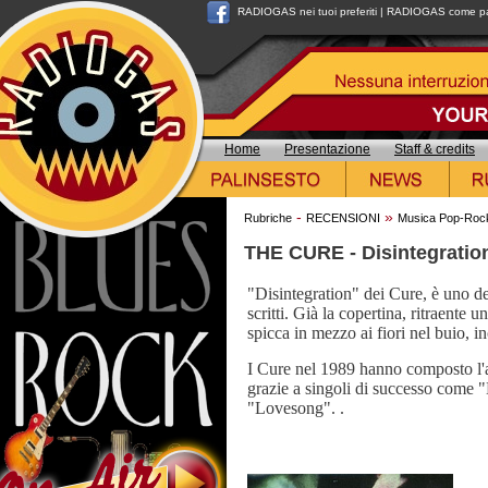
RADIOGAS nei tuoi preferiti
|
RADIOGAS come pag
Home
Presentazione
Staff & credits
-
»
Rubriche
RECENSIONI
Musica Pop-Roc
THE CURE - Disintegration
"Disintegration" dei Cure, è uno d
scritti. Già la copertina, ritraente 
spicca in mezzo ai fiori nel buio, i
I Cure nel 1989 hanno composto l'
grazie a singoli di successo come "L
"Lovesong". .