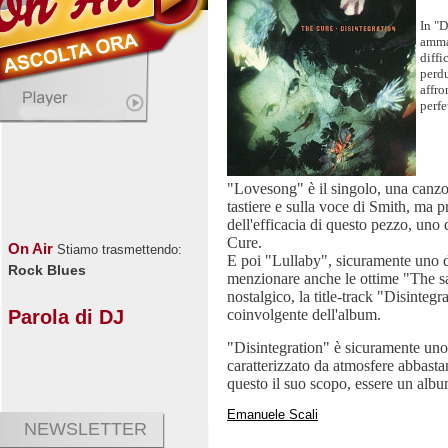
In "D
ammal
diffi
perdu
affro
perfe
"Lovesong" è il singolo, una canzo
tastiere e sulla voce di Smith, ma 
dell'efficacia di questo pezzo, uno
Cure.
On Air
Stiamo trasmettendo:
E poi "Lullaby", sicuramente uno d
Rock Blues
menzionare anche le ottime "The s
nostalgico, la title-track "Disintegr
coinvolgente dell'album.
Parola di DJ
"Disintegration" è sicuramente uno
caratterizzato da atmosfere abbastan
questo il suo scopo, essere un albu
Emanuele Scali
NEWSLETTER